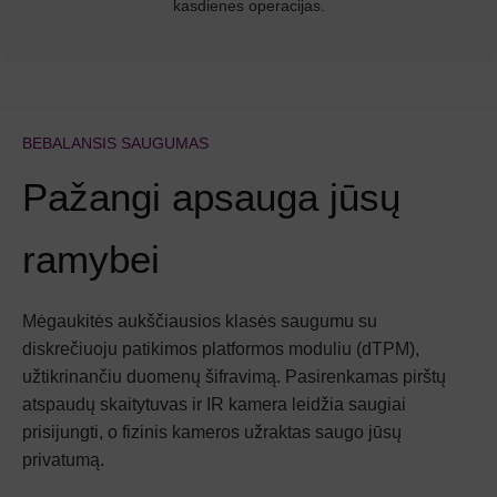
kasdienes operacijas.
BEBALANSIS SAUGUMAS
Pažangi apsauga jūsų
ramybei
Mėgaukitės aukščiausios klasės saugumu su
diskrečiuoju patikimos platformos moduliu (dTPM),
užtikrinančiu duomenų šifravimą. Pasirenkamas pirštų
atspaudų skaitytuvas ir IR kamera leidžia saugiai
prisijungti, o fizinis kameros užraktas saugo jūsų
privatumą.