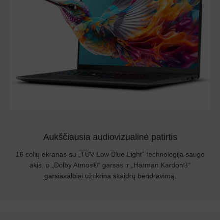
Aukščiausia audiovizualinė patirtis
16 colių ekranas su „TÜV Low Blue Light“ technologija saugo
akis, o „Dolby Atmos®“ garsas ir „Harman Kardon®“
garsiakalbiai užtikrina skaidrų bendravimą.