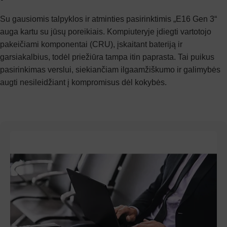
Su gausiomis talpyklos ir atminties pasirinktimis „E16 Gen 3“
auga kartu su jūsų poreikiais. Kompiuteryje įdiegti vartotojo
pakeičiami komponentai (CRU), įskaitant bateriją ir
garsiakalbius, todėl priežiūra tampa itin paprasta. Tai puikus
pasirinkimas verslui, siekiančiam ilgaamžiškumo ir galimybės
augti nesileidžiant į kompromisus dėl kokybės.