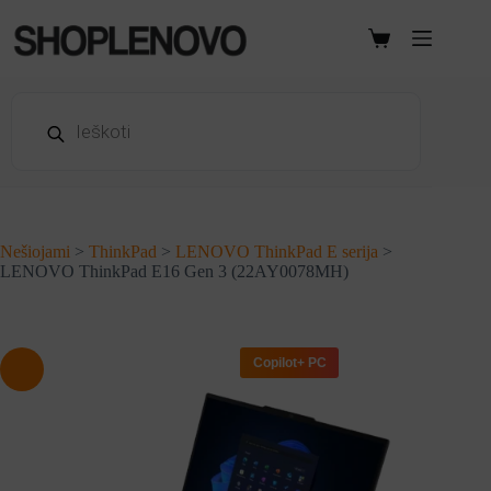
Skip
to
Shopping
content
cart
Products
search
Nešiojami
>
ThinkPad
>
LENOVO ThinkPad E serija
>
LENOVO ThinkPad E16 Gen 3 (22AY0078MH)
Copilot+ PC