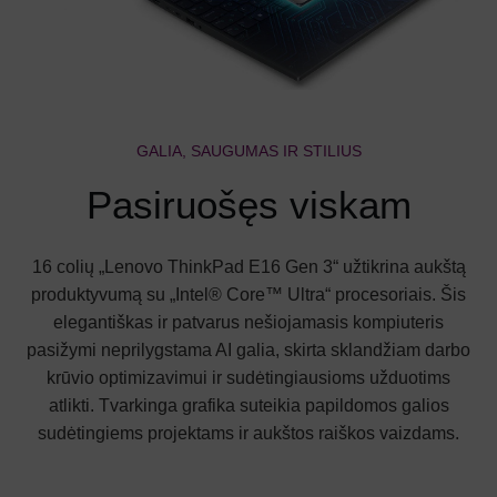
GALIA, SAUGUMAS IR STILIUS
Pasiruošęs viskam
16 colių „Lenovo ThinkPad E16 Gen 3“ užtikrina aukštą
produktyvumą su „Intel® Core™ Ultra“ procesoriais. Šis
elegantiškas ir patvarus nešiojamasis kompiuteris
pasižymi neprilygstama AI galia, skirta sklandžiam darbo
krūvio optimizavimui ir sudėtingiausioms užduotims
atlikti. Tvarkinga grafika suteikia papildomos galios
sudėtingiems projektams ir aukštos raiškos vaizdams.