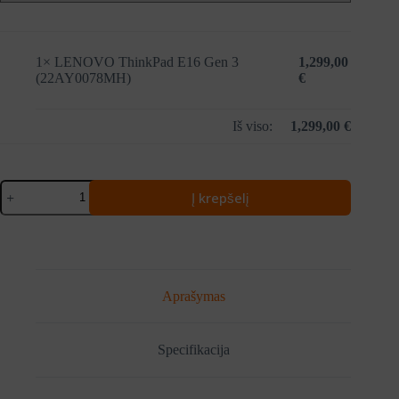
1×
LENOVO ThinkPad E16 Gen 3
1,299,00
(22AY0078MH)
€
Iš viso:
1,299,00
€
produkto
Į krepšelį
kiekis:
LENOVO
ThinkPad
E16
Gen
3
(22AY0078MH)
Aprašymas
Specifikacija