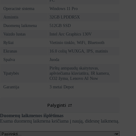
PC
Operacinė sistema
Windows 11 Pro
Atmintis
32GB LPDDR5X
Duomenų laikmena
512GB SSD
Vaizdo lustas
Intel Arc Graphics 130V
Ryšiai
Vietinio tinklo, WiFi, Bluetooth
Ekranas
16.0 colių WUXGA, IPS, matinis
Spalva
Juoda
Pirštų antspaudų skaitytuvas,
Ypatybės
apšviečiama klaviatūra, IR kamera,
CO2 žyma, Lenovo AI Now
Garantija
3 metai Depot
Palyginti
Duomenų laikmenos išplėtimas
Esama duomenų laikmena keičiama į naują, didesnę laikmeną.