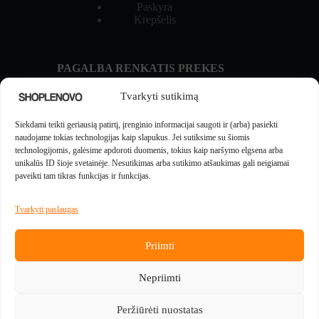
Paskyra
Krepšelis
PAGALBA RENKATIS PREKES
Prekių palyginimas
Tvarkyti sutikimą
NAUJIENOS IR GIDAI
Siekdami teikti geriausią patirtį, įrenginio informacijai saugoti ir (arba) pasiekti
Naujienos
naudojame tokias technologijas kaip slapukus. Jei sutiksime su šiomis
technologijomis, galėsime apdoroti duomenis, tokius kaip naršymo elgsena arba
unikalūs ID šioje svetainėje. Nesutikimas arba sutikimo atšaukimas gali neigiamai
MOKĖJIMUS APTARNAUJA
paveikti tam tikras funkcijas ir funkcijas.
Tvarkyti paslaugas
Priimti
PREKES PADEDA PRISTATYTI
Nepriimti
Peržiūrėti nuostatas