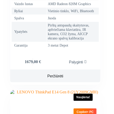
Vaizdo lustas
AMD Radeon 820M Graphics
Ryšiai
Vietinio tinklo, WiFi, Bluetooth
Spalva
Juoda
Pirštų antspaudų skaitytuvas,
apšviečiama klaviatūra, IR
Ypatybės
kamera, CO2 žyma, AICCP
ekrano spalvų kalibracija
Garantija
3 metai Depot
1679,00
€
Palyginti
Peržiūrėti
Naujiena!
Copilot+ PC