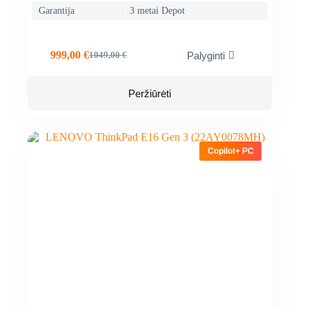
Garantija
3 metai Depot
999,00
€
Palyginti
1049,00
€
Original
Current
price
price
was:
is:
Peržiūrėti
1049,00 €.
999,00 €.
Copilot+ PC