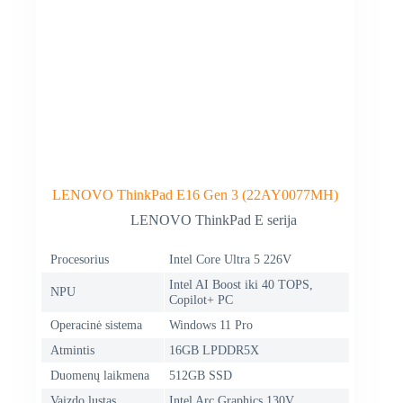
LENOVO ThinkPad E16 Gen 3 (22AY0077MH)
LENOVO ThinkPad E serija
Procesorius
Intel Core Ultra 5 226V
Intel AI Boost iki 40 TOPS,
NPU
Copilot+ PC
Operacinė sistema
Windows 11 Pro
Atmintis
16GB LPDDR5X
Duomenų laikmena
512GB SSD
Vaizdo lustas
Intel Arc Graphics 130V