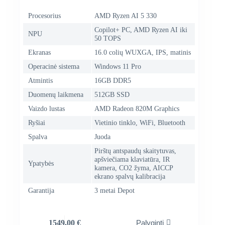
Procesorius
AMD Ryzen AI 5 330
Copilot+ PC, AMD Ryzen AI iki
NPU
50 TOPS
Ekranas
16.0 colių WUXGA, IPS, matinis
Operacinė sistema
Windows 11 Pro
Atmintis
16GB DDR5
Duomenų laikmena
512GB SSD
Vaizdo lustas
AMD Radeon 820M Graphics
Ryšiai
Vietinio tinklo, WiFi, Bluetooth
Spalva
Juoda
Pirštų antspaudų skaitytuvas,
apšviečiama klaviatūra, IR
Ypatybės
kamera, CO2 žyma, AICCP
ekrano spalvų kalibracija
Garantija
3 metai Depot
1549,00
€
Palyginti