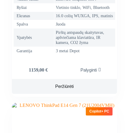
Ryšiai
Vietinio tinklo, WiFi, Bluetooth
Ekranas
16.0 colių WUXGA, IPS, matinis
Spalva
Juoda
Pirštų antspaudų skaitytuvas,
Ypatybės
apšviečiama klaviatūra, IR
kamera, CO2 žyma
Garantija
3 metai Depot
1159,00
€
Palyginti
Peržiūrėti
Copilot+ PC