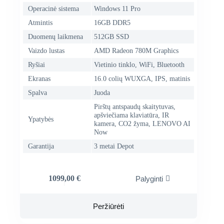
Operacinė sistema
Windows 11 Pro
Atmintis
16GB DDR5
Duomenų laikmena
512GB SSD
Vaizdo lustas
AMD Radeon 780M Graphics
Ryšiai
Vietinio tinklo, WiFi, Bluetooth
Ekranas
16.0 colių WUXGA, IPS, matinis
Spalva
Juoda
Pirštų antspaudų skaitytuvas,
apšviečiama klaviatūra, IR
Ypatybės
kamera, CO2 žyma, LENOVO AI
Now
Garantija
3 metai Depot
1099,00
€
Palyginti
Peržiūrėti