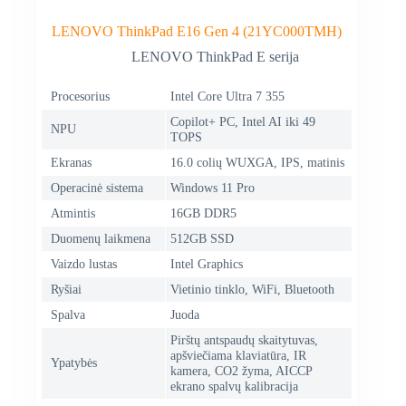
LENOVO ThinkPad E16 Gen 4 (21YC000TMH)
LENOVO ThinkPad E serija
Procesorius
Intel Core Ultra 7 355
Copilot+ PC, Intel AI iki 49
NPU
TOPS
Ekranas
16.0 colių WUXGA, IPS, matinis
Operacinė sistema
Windows 11 Pro
Atmintis
16GB DDR5
Duomenų laikmena
512GB SSD
Vaizdo lustas
Intel Graphics
Ryšiai
Vietinio tinklo, WiFi, Bluetooth
Spalva
Juoda
Pirštų antspaudų skaitytuvas,
apšviečiama klaviatūra, IR
Ypatybės
kamera, CO2 žyma, AICCP
ekrano spalvų kalibracija