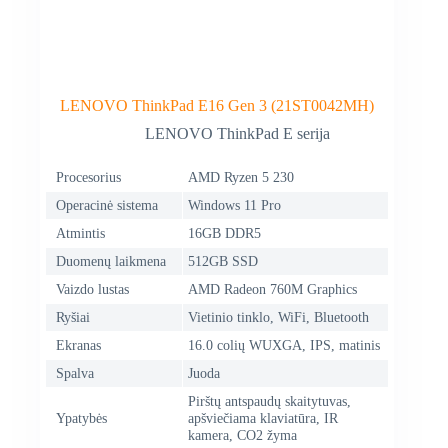
LENOVO ThinkPad E16 Gen 3 (21ST0042MH)
LENOVO ThinkPad E serija
Procesorius
AMD Ryzen 5 230
Operacinė sistema
Windows 11 Pro
Atmintis
16GB DDR5
Duomenų laikmena
512GB SSD
Vaizdo lustas
AMD Radeon 760M Graphics
Ryšiai
Vietinio tinklo, WiFi, Bluetooth
Ekranas
16.0 colių WUXGA, IPS, matinis
Spalva
Juoda
Pirštų antspaudų skaitytuvas,
Ypatybės
apšviečiama klaviatūra, IR
kamera, CO2 žyma