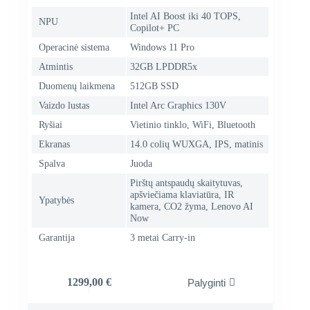
Intel AI Boost iki 40 TOPS,
NPU
Copilot+ PC
Operacinė sistema
Windows 11 Pro
Atmintis
32GB LPDDR5x
Duomenų laikmena
512GB SSD
Vaizdo lustas
Intel Arc Graphics 130V
Ryšiai
Vietinio tinklo, WiFi, Bluetooth
Ekranas
14.0 colių WUXGA, IPS, matinis
Spalva
Juoda
Pirštų antspaudų skaitytuvas,
apšviečiama klaviatūra, IR
Ypatybės
kamera, CO2 žyma, Lenovo AI
Now
Garantija
3 metai Carry-in
1299,00
€
Palyginti