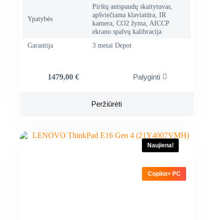
Pirštų antspaudų skaitytuvas,
apšviečiama klaviatūra, IR
Ypatybės
kamera, CO2 žyma, AICCP
ekrano spalvų kalibracija
Garantija
3 metai Depot
1479,00
€
Palyginti
Peržiūrėti
Naujiena!
Copilot+ PC