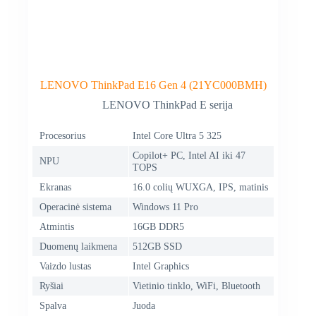
LENOVO ThinkPad E16 Gen 4 (21YC000BMH)
LENOVO ThinkPad E serija
Procesorius
Intel Core Ultra 5 325
Copilot+ PC, Intel AI iki 47
NPU
TOPS
Ekranas
16.0 colių WUXGA, IPS, matinis
Operacinė sistema
Windows 11 Pro
Atmintis
16GB DDR5
Duomenų laikmena
512GB SSD
Vaizdo lustas
Intel Graphics
Ryšiai
Vietinio tinklo, WiFi, Bluetooth
Spalva
Juoda