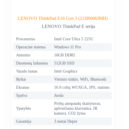
LENOVO ThinkPad E16 Gen 3 (21SR006JMH)
LENOVO ThinkPad E serija
Procesorius
Intel Core Ultra 5 225U
Operacinė sistema
Windows 11 Pro
Atmintis
16GB DDR5
Duomenų laikmena
512GB SSD
Vaizdo lustas
Intel Graphics
Ryšiai
Vietinio tinklo, WiFi, Bluetooth
Ekranas
16.0 colių WUXGA, IPS, matinis
Spalva
Juoda
Pirštų antspaudų skaitytuvas,
Ypatybės
apšviečiama klaviatūra, IR
kamera, CO2 žyma
Garantija
3 metai Depot