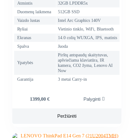
Atmintis
32GB LPDDR5x
Duomenų laikmena
512GB SSD
Vaizdo lustas
Intel Arc Graphics 140V
Ryšiai
Vietinio tinklo, WiFi, Bluetooth
Ekranas
14.0 colių WUXGA, IPS, matinis
Spalva
Juoda
Pirštų antspaudų skaitytuvas,
apšviečiama klaviatūra, IR
Ypatybės
kamera, CO2 žyma, Lenovo AI
Now
Garantija
3 metai Carry-in
1399,00
€
Palyginti
Peržiūrėti