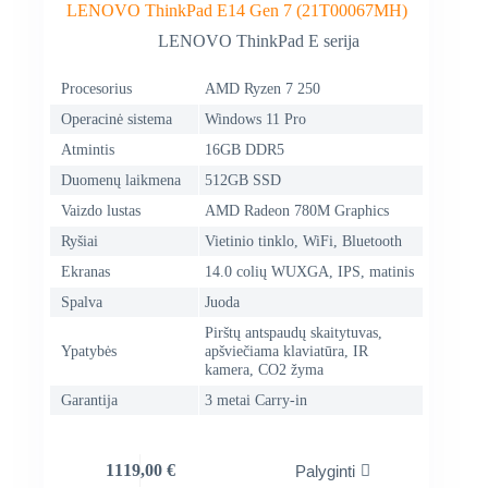
LENOVO ThinkPad E14 Gen 7 (21T00067MH)
LENOVO ThinkPad E serija
Procesorius
AMD Ryzen 7 250
Operacinė sistema
Windows 11 Pro
Atmintis
16GB DDR5
Duomenų laikmena
512GB SSD
Vaizdo lustas
AMD Radeon 780M Graphics
Ryšiai
Vietinio tinklo, WiFi, Bluetooth
Ekranas
14.0 colių WUXGA, IPS, matinis
Spalva
Juoda
Pirštų antspaudų skaitytuvas,
Ypatybės
apšviečiama klaviatūra, IR
kamera, CO2 žyma
Garantija
3 metai Carry-in
1119,00
€
Palyginti