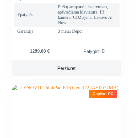
Pirštų antspaudų skaitytuvas,
apšviečiama klaviatūra, IR
Ypatybės
kamera, CO2 žyma, Lenovo AI
Now
Garantija
3 metai Depot
1299,00
€
Palyginti
Peržiūrėti
Copilot+ PC