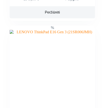
Peržiūrėti
%