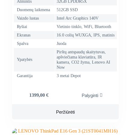
Atmintis
32GB LPDDR5X
Duomenų laikmena
512GB SSD
Vaizdo lustas
Intel Arc Graphics 140V
Ryšiai
Vietinio tinklo, WiFi, Bluetooth
Ekranas
16.0 colių WUXGA, IPS, matinis
Spalva
Juoda
Pirštų antspaudų skaitytuvas,
apšviečiama klaviatūra, IR
Ypatybės
kamera, CO2 žyma, Lenovo AI
Now
Garantija
3 metai Depot
1399,00
€
Palyginti
Peržiūrėti