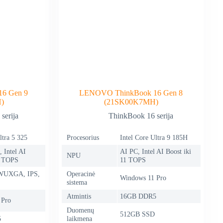
6 Gen 9
LENOVO ThinkBook 16 Gen 8
)
(21SK00K7MH)
serija
ThinkBook 16 serija
ltra 5 325
Procesorius
Intel Core Ultra 9 185H
 Intel AI
AI PC, Intel AI Boost iki
NPU
7 TOPS
11 TOPS
, WUXGA, IPS,
Operacinė
Windows 11 Pro
sistema
Atmintis
16GB DDR5
 Pro
Duomenų
512GB SSD
5
laikmena