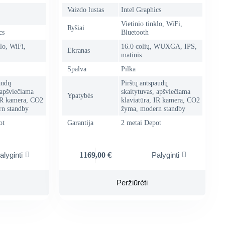
Vaizdo lustas
Intel Graphics
Vietinio tinklo, WiFi,
Ryšiai
cs
Bluetooth
klo, WiFi,
16.0 colių, WUXGA, IPS,
Ekranas
matinis
Spalva
Pilka
audų
Pirštų antspaudų
 apšviečiama
skaitytuvas, apšviečiama
Ypatybės
 IR kamera, CO2
klaviatūra, IR kamera, CO2
n standby
žyma, modern standby
ot
Garantija
2 metai Depot
1169,00
€
alyginti
Palyginti
Peržiūrėti