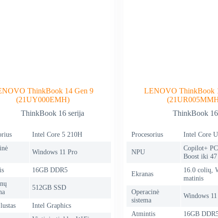
ENOVO ThinkBook 14 Gen 9
LENOVO ThinkBook 1
(21UY000EMH)
(21UR005MMH
ThinkBook 16 serija
ThinkBook 16 
rius
Intel Core 5 210H
Procesorius
Intel Core U
inė
Copilot+ PC,
Windows 11 Pro
NPU
Boost iki 4
is
16GB DDR5
16.0 colių
Ekranas
matinis
nų
512GB SSD
na
Operacinė
Windows 11
sistema
lustas
Intel Graphics
Atmintis
16GB DDR