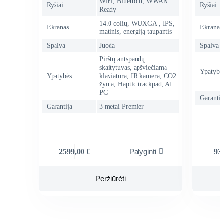
WiFi, Bluettoth, WWAN
Ryšiai
Ryšiai
Ready
14.0 colių, WUXGA , IPS,
Ekranas
Ekrana
matinis, energiją taupantis
Spalva
Juoda
Spalva
Pirštų antspaudų
skaitytuvas, apšviečiama
Ypatyb
Ypatybės
klaviatūra, IR kamera, CO2
žyma, Haptic trackpad, AI
PC
Garanti
Garantija
3 metai Premier
2599,00
€
9
Palyginti
Peržiūrėti