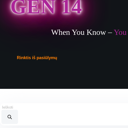
GEN 14
When You Know
–
You
Rinktis iš pasiūlymų
Products
search