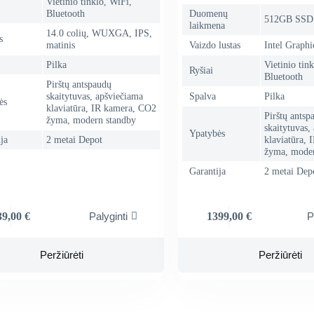
Vietinio tinklo, WiFi,
Bluetooth
Duomenų
512GB SSD
laikmena
14.0 colių, WUXGA, IPS,
s
matinis
Vaizdo lustas
Intel Graphi
Pilka
Vietinio tin
Ryšiai
Bluetooth
Pirštų antspaudų
skaitytuvas, apšviečiama
Spalva
Pilka
ės
klaviatūra, IR kamera, CO2
Pirštų antsp
žyma, modern standby
skaitytuvas,
Ypatybės
ja
2 metai Depot
klaviatūra,
žyma, moder
Garantija
2 metai Dep
39,00
€
1399,00
€
Palyginti
P
Peržiūrėti
Peržiūrėti