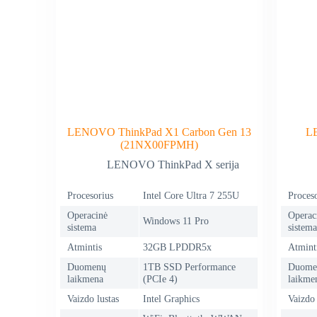
LENOVO ThinkPad X1 Carbon Gen 13
L
(21NX00FPMH)
LENOVO ThinkPad X serija
Procesorius
Intel Core Ultra 7 255U
Proceso
Operacinė
Operac
Windows 11 Pro
sistema
sistema
Atmintis
32GB LPDDR5x
Atmint
Duomenų
1TB SSD Performance
Duome
laikmena
(PCIe 4)
laikme
Vaizdo lustas
Intel Graphics
Vaizdo 