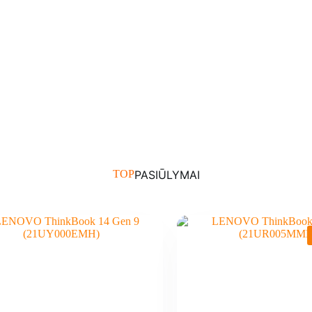
TOP
PASIŪLYMAI