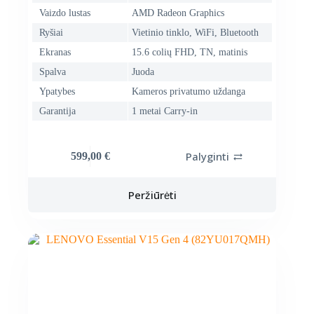
Vaizdo lustas
AMD Radeon Graphics
Ryšiai
Vietinio tinklo, WiFi, Bluetooth
Ekranas
15.6 colių FHD, TN, matinis
Spalva
Juoda
Ypatybes
Kameros privatumo uždanga
Garantija
1 metai Carry-in
Palyginti
599,00
€
Peržiūrėti