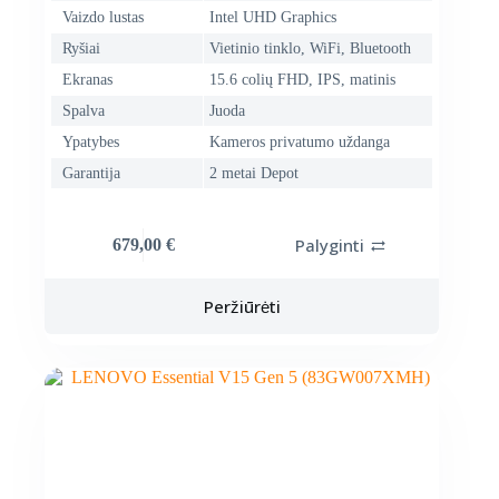
Vaizdo lustas
Intel UHD Graphics
Ryšiai
Vietinio tinklo, WiFi, Bluetooth
Ekranas
15.6 colių FHD, IPS, matinis
Spalva
Juoda
Ypatybes
Kameros privatumo uždanga
Garantija
2 metai Depot
Palyginti
679,00
€
Peržiūrėti