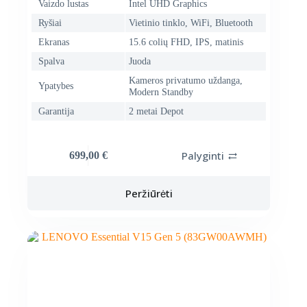
Vaizdo lustas
Intel UHD Graphics
Ryšiai
Vietinio tinklo, WiFi, Bluetooth
Ekranas
15.6 colių FHD, IPS, matinis
Spalva
Juoda
Kameros privatumo uždanga,
Ypatybes
Modern Standby
Garantija
2 metai Depot
Palyginti
699,00
€
Peržiūrėti