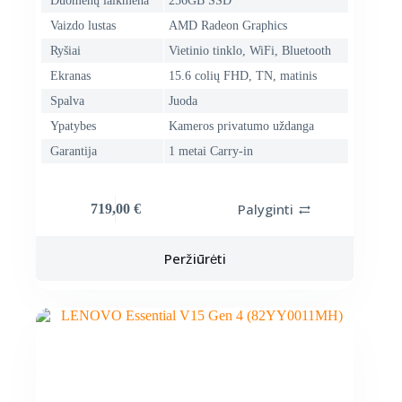
Duomenų laikmena
256GB SSD
Vaizdo lustas
AMD Radeon Graphics
Ryšiai
Vietinio tinklo, WiFi, Bluetooth
Ekranas
15.6 colių FHD, TN, matinis
Spalva
Juoda
Ypatybes
Kameros privatumo uždanga
Garantija
1 metai Carry-in
Palyginti
719,00
€
Peržiūrėti