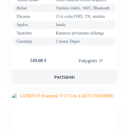
Ryšiai
Vietinio tinklo, WiFi, Bluetooth
Ekranas
15.6 colių FHD, TN, matinis
Spalva
Juoda
Ypatybes
Kameros privatumo uždanga
Garantija
2 metai Depot
Palyginti
549,00
€
Peržiūrėti