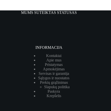
MUMS SUTEIKTAS STATUSAS
INFORMACIJA
Kontaktai
Apie mus
Pristatymas
Apmokėjimas
Servisas ir garantija
Sąlygos ir nuostatos
Prekių grąžinimas
Slapukų politika
Paskyra
Krepšelis