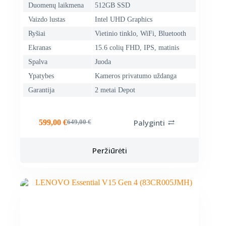
Duomenų laikmena
512GB SSD
Vaizdo lustas
Intel UHD Graphics
Ryšiai
Vietinio tinklo, WiFi, Bluetooth
Ekranas
15.6 colių FHD, IPS, matinis
Spalva
Juoda
Ypatybes
Kameros privatumo uždanga
Garantija
2 metai Depot
Palyginti
599,00
€
649,00
€
Original
Current
price
price
was:
is:
Peržiūrėti
649,00 €.
599,00 €.