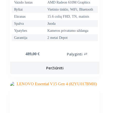
Vaizdo lustas
AMD Radeon 610M Graphics
Ryšiai
Vietinio tinklo, WiFi, Bluetooth
Ekranas
15.6 colių FHD, TN, matinis
Spalva
Juoda
Ypatybes
Kameros privatumo uždanga
Garantija
2 metai Depot
Palyginti
489,00
€
Peržiūrėti