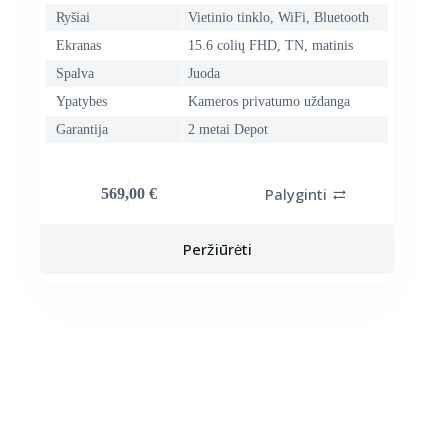
Ryšiai
Vietinio tinklo, WiFi, Bluetooth
Ekranas
15.6 colių FHD, TN, matinis
Spalva
Juoda
Ypatybes
Kameros privatumo uždanga
Garantija
2 metai Depot
Palyginti
569,00
€
Peržiūrėti