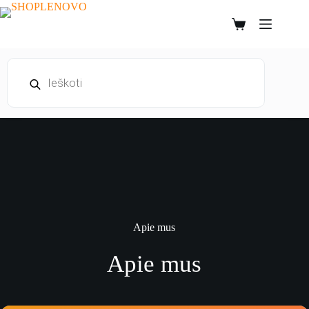
Skip
to
Shopping
content
cart
Products
search
Apie mus
Apie mus