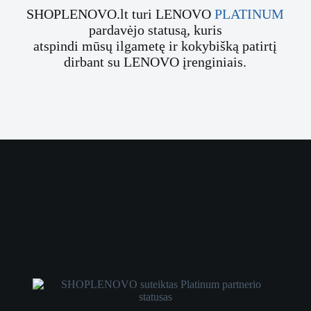
SHOPLENOVO.lt turi LENOVO
PLATINUM
pardavėjo statusą, kuris
atspindi mūsų ilgametę ir kokybišką patirtį
dirbant su LENOVO įrenginiais.