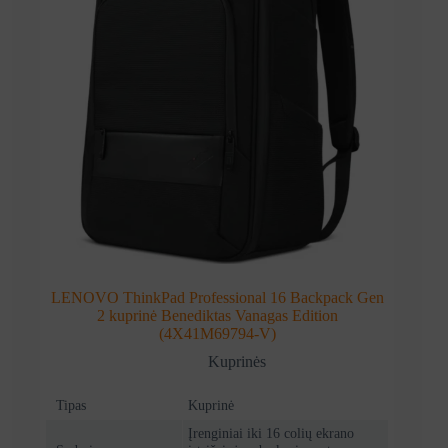
LENOVO ThinkPad Professional 16 Backpack Gen
2 kuprinė Benediktas Vanagas Edition
(4X41M69794-V)
Kuprinės
Tipas
Kuprinė
Įrenginiai iki 16 colių ekrano