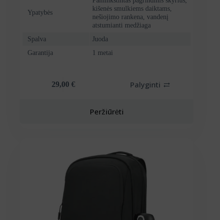
Paminkštintas pagrindinis skyrius,
kišenės smulkiems daiktams,
Ypatybės
nešiojimo rankena, vandenį
atstumianti medžiaga
Spalva
Juoda
Garantija
1 metai
Palyginti
29,00
€
Peržiūrėti