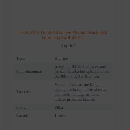
LENOVO ThinkPad Active Medium Backpack
kuprinė (4X40L45611)
Kuprinės
Tipas
Kuprinė
Įrenginiai iki 15.6 colių ekrano
Suderinamumas
įstrižainės arba kurių išmatavimai
iki 380.6 x 270 x 36.6 mm
Vandeniui atspari medžiaga,
apsaugotas kompiuterio skyrius,
Ypatybės
paminkštinta nugaros dalis,
didelės priekinės kišenės
Spalva
Pilka
Garantija
1 metai