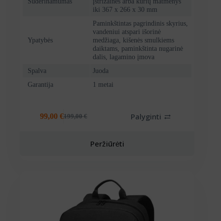
Suderinamumas
įstrižainės arba kurių matmenys
iki 367 x 266 x 30 mm
Paminkštintas pagrindinis skyrius,
vandeniui atspari išorinė
Ypatybės
medžiaga, kišenės smulkiems
daiktams, paminkštinta nugarinė
dalis, lagamino įmova
Spalva
Juoda
Garantija
1 metai
Palyginti
99,00
€
199,00
€
Original
Current
price
price
was:
is:
Peržiūrėti
199,00 €.
99,00 €.