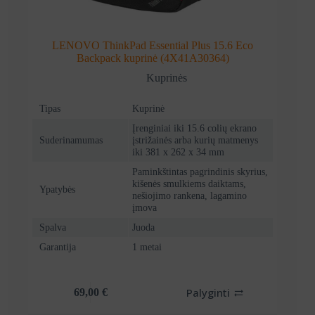
LENOVO ThinkPad Essential Plus 15.6 Eco
Backpack kuprinė (4X41A30364)
Kuprinės
Tipas
Kuprinė
Įrenginiai iki 15.6 colių ekrano
Suderinamumas
įstrižainės arba kurių matmenys
iki 381 x 262 x 34 mm
Paminkštintas pagrindinis skyrius,
kišenės smulkiems daiktams,
Ypatybės
nešiojimo rankena, lagamino
įmova
Spalva
Juoda
Garantija
1 metai
Palyginti
69,00
€