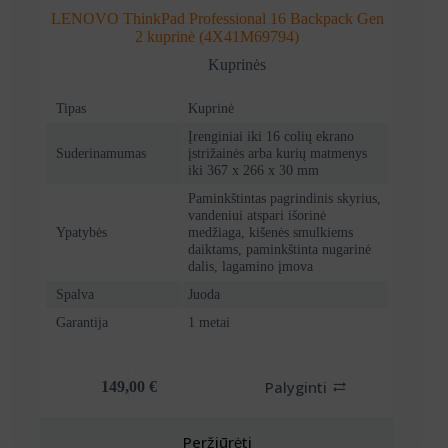
LENOVO ThinkPad Professional 16 Backpack Gen
2 kuprinė (4X41M69794)
Kuprinės
Tipas
Kuprinė
Įrenginiai iki 16 colių ekrano
Suderinamumas
įstrižainės arba kurių matmenys
iki 367 x 266 x 30 mm
Paminkštintas pagrindinis skyrius,
vandeniui atspari išorinė
Ypatybės
medžiaga, kišenės smulkiems
daiktams, paminkštinta nugarinė
dalis, lagamino įmova
Spalva
Juoda
Garantija
1 metai
Palyginti
149,00
€
Peržiūrėti