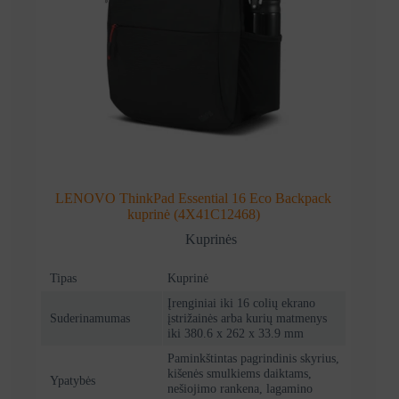
LENOVO ThinkPad Essential 16 Eco Backpack
kuprinė (4X41C12468)
Kuprinės
Tipas
Kuprinė
Įrenginiai iki 16 colių ekrano
Suderinamumas
įstrižainės arba kurių matmenys
iki 380.6 x 262 x 33.9 mm
Paminkštintas pagrindinis skyrius,
kišenės smulkiems daiktams,
Ypatybės
nešiojimo rankena, lagamino