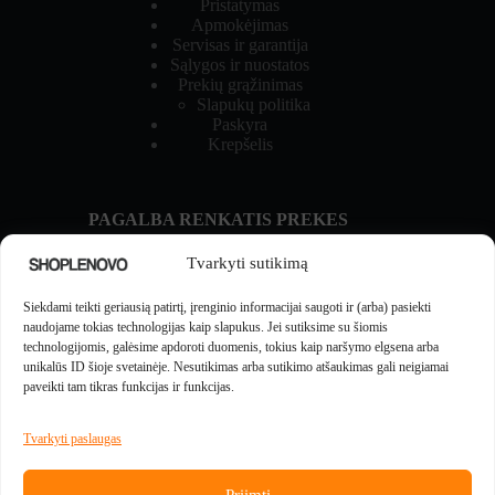
Pristatymas
Apmokėjimas
Servisas ir garantija
Sąlygos ir nuostatos
Prekių grąžinimas
Slapukų politika
Paskyra
Krepšelis
PAGALBA RENKATIS PREKES
Prekių palyginimas
Tvarkyti sutikimą
NAUJIENOS IR GIDAI
Siekdami teikti geriausią patirtį, įrenginio informacijai saugoti ir (arba) pasiekti
Naujienos
naudojame tokias technologijas kaip slapukus. Jei sutiksime su šiomis
technologijomis, galėsime apdoroti duomenis, tokius kaip naršymo elgsena arba
unikalūs ID šioje svetainėje. Nesutikimas arba sutikimo atšaukimas gali neigiamai
MOKĖJIMUS APTARNAUJA
paveikti tam tikras funkcijas ir funkcijas.
Tvarkyti paslaugas
Priimti