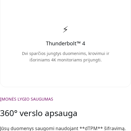
⚡
Thunderbolt™ 4
Dvi sparčios jungtys duomenims, krovimui ir
išoriniams 4K monitoriams prijungti.
ĮMONĖS LYGIO SAUGUMAS
360° verslo apsauga
Jūsų duomenys saugomi naudojant **dTPM** šifravimą.