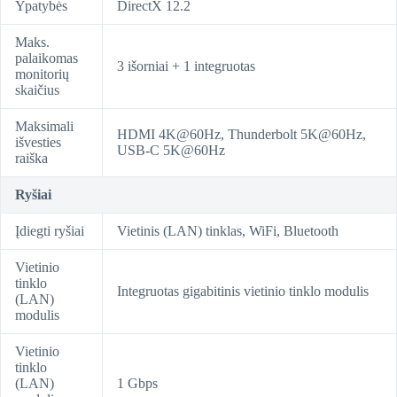
Ypatybės
DirectX 12.2
Maks.
palaikomas
3 išorniai + 1 integruotas
monitorių
skaičius
Maksimali
HDMI 4K@60Hz, Thunderbolt 5K@60Hz,
išvesties
USB-C 5K@60Hz
raiška
Ryšiai
Įdiegti ryšiai
Vietinis (LAN) tinklas, WiFi, Bluetooth
Vietinio
tinklo
Integruotas gigabitinis vietinio tinklo modulis
(LAN)
modulis
Vietinio
tinklo
(LAN)
1 Gbps