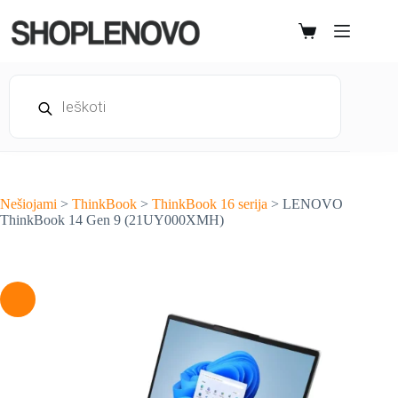
Skip
to
Shopping
content
cart
Products
search
Nešiojami
>
ThinkBook
>
ThinkBook 16 serija
>
LENOVO
ThinkBook 14 Gen 9 (21UY000XMH)