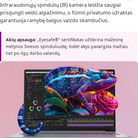
Infraraudonųjų spindulių (IR) kamera leidžia saugiai
prisijungti veido atpažinimu, o fizinis privatumo užraktas
garantuoja ramybę baigus vaizdo skambučius.
Akių apsauga:
„Eyesafe®“ sertifikatas užtikrina mažesnę
mėlynos šviesos spinduliuotę, todėl akys pavargsta mažiau
net po ilgų darbo valandų.