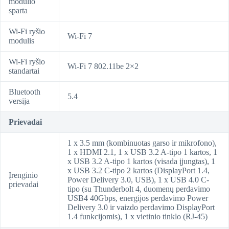
modulio
sparta
Wi-Fi ryšio
Wi-Fi 7
modulis
Wi-Fi ryšio
Wi-Fi 7 802.11be 2×2
standartai
Bluetooth
5.4
versija
Prievadai
1 x 3.5 mm (kombinuotas garso ir mikrofono),
1 x HDMI 2.1, 1 x USB 3.2 A-tipo 1 kartos, 1
x USB 3.2 A-tipo 1 kartos (visada įjungtas), 1
x USB 3.2 C-tipo 2 kartos (DisplayPort 1.4,
Įrenginio
Power Delivery 3.0, USB), 1 x USB 4.0 C-
prievadai
tipo (su Thunderbolt 4, duomenų perdavimo
USB4 40Gbps, energijos perdavimo Power
Delivery 3.0 ir vaizdo perdavimo DisplayPort
1.4 funkcijomis), 1 x vietinio tinklo (RJ-45)