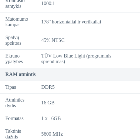
Kontrasto
1000:1
santykis
Matomumo
178° horizontaliai ir vertikaliai
kampas
Spalvų
45% NTSC
spektras
Ekrano
TÜV Low Blue Light (programinis
ypatybės
sprendimas)
RAM atmintis
Tipas
DDR5
Atminties
16 GB
dydis
Formatas
1 x 16GB
Taktinis
5600 MHz
dažnis