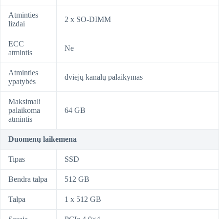
Atminties
2 x SO-DIMM
lizdai
ECC
Ne
atmintis
Atminties
dviejų kanalų palaikymas
ypatybės
Maksimali
palaikoma
64 GB
atmintis
Duomenų laikemena
Tipas
SSD
Bendra talpa
512 GB
Talpa
1 x 512 GB