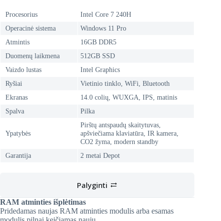
Procesorius
Intel Core 7 240H
Operacinė sistema
Windows 11 Pro
Atmintis
16GB DDR5
Duomenų laikmena
512GB SSD
Vaizdo lustas
Intel Graphics
Ryšiai
Vietinio tinklo, WiFi, Bluetooth
Ekranas
14.0 colių, WUXGA, IPS, matinis
Spalva
Pilka
Pirštų antspaudų skaitytuvas,
Ypatybės
apšviečiama klaviatūra, IR kamera,
CO2 žyma, modern standby
Garantija
2 metai Depot
Palyginti
RAM atminties išplėtimas
Pridedamas naujas RAM atminties modulis arba esamas
modulis pilnai keičiamas nauju