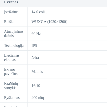
Ekranas
Įstrižainė
14.0 colių
Raiška
WUXGA (1920×1200)
Atnaujinimo
60 Hz
dažnis
Technologija
IPS
Liečiamas
Nėra
ekranas
Ekrano
Matinis
paviršius
Kraštinių
16:10
santykis
Ryškumas
400 nitų