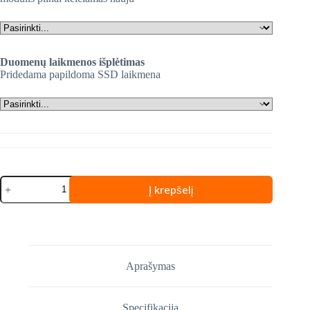
Duomenų laikmenos išplėtimas
Pridedama papildoma SSD laikmena
produkto
Į krepšelį
kiekis:
LENOVO
ThinkBook
14
Gen
9
(21UY000XMH)
Aprašymas
Specifikacija