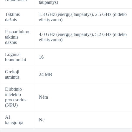
taupantys)
Taktinis
1.8 GHz (energiją taupantys), 2.5 GHz (didelio
dažnis
efektyvumo)
Paspartinimo
4.0 GHz (energiją taupantys), 5.2 GHz (didelio
taktinis
efektyvumo)
dažnis
Loginiai
16
branduoliai
Greitoji
24 MB
atmintis
Dirbtinio
intelekto
Nėra
procesorius
(NPU)
AI
Ne
kategorija