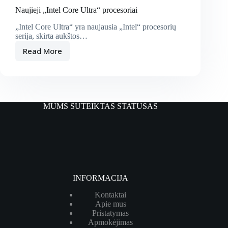
Naujieji „Intel Core Ultra“ procesoriai
„Intel Core Ultra“ yra naujausia „Intel“ procesorių
serija, skirta aukštos…
Read More
Naujieji
„Intel
Core
Ultra“
procesoriai
MUMS SUTEIKTAS STATUSAS
INFORMACIJA
Kontaktai
Apie mus
Pristatymas
Apmokėjimas